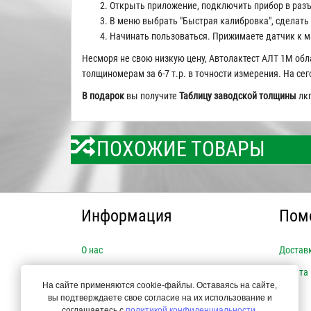
Открыть приложение, подключить прибор в разъ
В меню выбрать "Быстрая калибровка", сделать
Начинать пользоваться. Прижимаете датчик к м
Несморя не свою низкую цену, Автолактест АЛТ 1М обл
толщиномерам за 6-7 т.р. в точности измерения. На се
В подарок
вы получите
Таблицу заводской толщины
лкп
ПОХОЖИЕ ТОВАРЫ
Информация
Пом
О нас
Достав
Новости
Оплата
На сайте применяются cookie-файлы. Оставаясь на сайте,
Популярные товары
вы подтверждаете свое согласие на их использование и
соглашаетесь с
политикой конфиденциальности
.