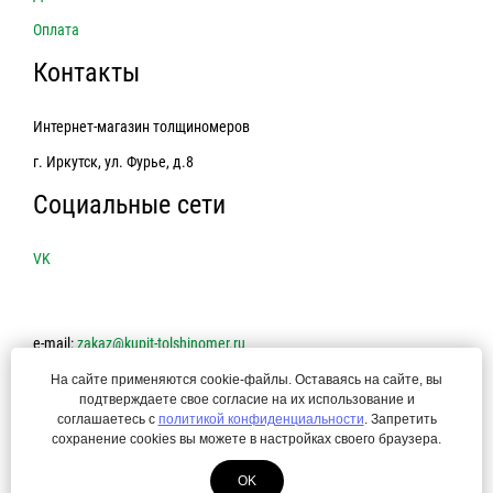
Оплата
Контакты
Интернет-магазин толщиномеров
г. Иркутск, ул. Фурье, д.8
Социальные сети
VK
e-mail:
zakaz@kupit-tolshinomer.ru
На сайте применяются cookie-файлы. Оставаясь на сайте, вы
8-800-250-45-74
подтверждаете свое согласие на их использование и
соглашаетесь с
политикой конфиденциальности
. Запретить
сохранение cookies вы можете в настройках своего браузера.
Политика конфиденциальности
OK
© 2014-2021 Интернет-магазин толщиномеров. Создание сайта —